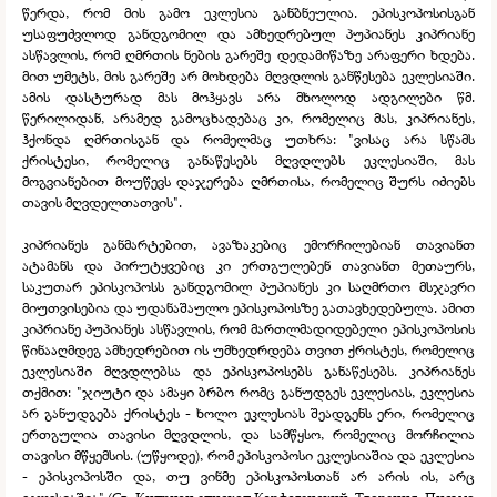
წერდა, რომ მის გამო ეკლესია განბნეულია. ეპისკოპოსისგან
უსაფუძვლოდ განდგომილ და ამხედრებულ პუპიანეს კიპრიანე
ასწავლის, რომ ღმრთის ნების გარეშე დედამიწაზე არაფერი ხდება.
მით უმეტს, მის გარეშე არ მოხდება მღვდლის განწესება ეკლესიაში.
ამის დასტურად მას მოჰყავს არა მხოლოდ ადგილები წმ.
წერილიდან, არამედ გამოცხადებაც კი, რომელიც მას, კიპრიანეს,
ჰქონდა ღმრთისგან და რომელმაც უთხრა: "ვისაც არა სწამს
ქრისტესი, რომელიც განაწესებს მღვდლებს ეკლესიაში, მას
მოგვიანებით მოუწევს დაჯერება ღმრთისა, რომელიც შურს იძიებს
თავის მღვდელთათვის".
კიპრიანეს განმარტებით, ავაზაკებიც ემორჩილებიან თავიანთ
ატამანს და პირუტყვებიც კი ერთგულებენ თავიანთ მეთაურს,
საკუთარ ეპისკოპოსს განდგომილ პუპიანეს კი საღმრთო მსჯავრი
მიუთვისებია და უდანაშაულო ეპისკოპოსზე გათავხედებულა. ამით
კიპრიანე პუპიანეს ასწავლის, რომ მართლმადიდებელი ეპისკოპოსის
წინააღმდეგ ამხედრებით ის უმხედრდება თვით ქრისტეს, რომელიც
ეკლესიაში მღვდლებსა და ეპისკოპოსებს განაწესებს. კიპრიანეს
თქმით: "ჯიუტი და ამაყი ბრბო რომც განუდგეს ეკლესიას, ეკლესია
არ განუდგება ქრისტეს -
ხოლო ეკლესიას შეადგენს ერი, რომელიც
ერთგულია თავისი მღვდლის, და სამწყსო, რომელიც მორჩილია
თავისი მწყემსის. (უწყოდე), რომ ეპისკოპოსი ეკლესიაშია და ეკლესია
-
ეპისკოპოსში და, თუ ვინმე ეპისკოპოსთან არ არის ის, არც