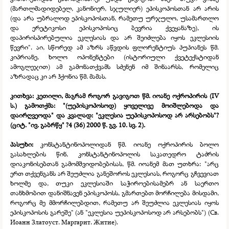
(მართლმადიდებელ, კანონიერ, სჯულიერ) ეპისკოპოსთან არ არის
(და არა უბრალოდ ეპისკოპოსთან, რამეთუ ურჯულო, უსამართლო
და ერეტიკოსი ეპისკოპოსიც ბევრია ქვეყანაზე), ის
დაპირისპირებულია ეკლესიას და არ შეიძლება იყოს ეკლესიის
წევრი". აი, სწორედ ამ აზრს აწვდის ფლორენტიუს პუპიანეს წმ.
კიპრიანე, ხოლო ოპონენტები (ისტორიული ქვეტექსტიდან
ამოგლეჯით) ამ გამონათქვამს სძენენ იმ შინაარსს, რომელიც
აზრადაც კი არ ჰქონია წმ. მამას.
კითხვა: კეთილი, მაგრამ როგორ გავიგოთ წმ. იოანე ოქროპირის (IV
ს.) გამოთქმა: "(უეპისკოპოსოდ) ყოველივე მოიშლებოდა და
დაირღვეოდა" და კვალად: "ეკლესია უეპისკოპოსოდ არ არსებობს"?
(ციტ. "ივ. გაბრწყ" ?4 (36) 2000 წ. გვ. 10. სვ. 2).
პასუხი:
კონსტანტინოპოლიდან წმ. იოანე ოქროპირის ბოლო
გასახლების წინ, კონსტანტინოპოლის საკათედრო ტაძრის
დიაკონისებთან გამომშვიდობებისას, წმ. იოანემ მათ უთხრა: "არც
ერთ თქვენგანს არ შეუძლია განეშოროს ეკლესიას, როგორც გჩვევიათ
ხოლმე და, თუკი ეკლესიაში საჭიროებისამებრ ან საერთო
თანხმობით დანიშნავენ ეპისკოპოსს, გმართებთ მორჩილება მისდამი,
როგორც მე მმორჩილებდით, რამეთუ არ შეუძლია ეკლესიას იყოს
ეპისკოპოსის გარეშე" (ან "ეკლესია უეპისკოპოსოდ არ არსებობს") (Св.
Иоанн Златоуст. Маргарит. Житие).