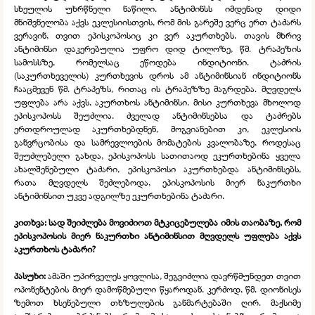
სხეულის უხრწნელი ნაწილი. ანტიმინსს იმდენად დიდი
მნიშვნელობა აქვს ეკლესიისთვის, რომ მის გარეშე ვერც ერთ ტაძარს
ვერავინ, თვით ეპისკოპოსიც კი ვერ აკურთხებს. თავის მხრივ
ანტიმინსი დაკერებულია უფრო დიდ ტილოზე, წმ. ტრაპეზის
სამოსსზე, რომელსაც ეწოდება ინდიტიონი. ტაძრის
(საკურთხეველის) კურთხევის დროს ამ ანტიმინსიან ინდიტიონს
ჩააცმევენ წმ. ტრაპეზს, რითაც ის ტრაპეზზე მაგრდება. მღვდელს
უფლება არა აქვს, აკურთხოს ანტიმინსი. მისი კურთხევა მხოლოდ
ეპისკოპოსს შეუძლია. ძველად ანტიმინსებსა და ტაძრებს
ერთდროულად აკურთხებდნენ, მოგვიანებით კი, ეკლესიის
განვრცობისა და სამრევლოების მომატების კვალობაზე, როდესაც
შეუძლებელი გახდა, ეპისკოპოსს სათითაოდ ეკურთხებინა ყველა
ახალშენებული ტაძარი, ეპისკოპოსი აკურთხებდა ანტიმინსებს,
რათა მღვდელს შეძლებოდა, ეპისკოპოსის მიერ ნაკურთხი
ანტიმინსით უკვე ადგილზე ეკურთხებინა ტაძარი.
კითხვა: სად შეიძლება მოვიძიოთ მტკიცებულება იმის თაობაზე, რომ
ეპისკოპოსის მიერ ნაკურთხი ანტიმინსით მღვდელს უფლება აქვს
აკურთხოს ტაძარი?
პასუხი:
ამაში უპირველეს ყოვლისა, შეგვიძლია დავრწმუნდეთ თვით
ოპონენტების მიერ დამოწმებული წყაროდან. კერძოდ, წმ. დიონისეს
ზემოთ ხსენებული თხზულების განმარტებაში ღირ. მაქსიმე