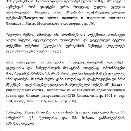
მოსკოვის წმიდა მიტროპოლიტმა ფილიპემ (ეწამა 1570 წ.). მან თქვა: "
...ვწუხვარ, რომ დადგება დრო, როდესაც უფლის ეკლესია
დაქვრივდება, რამეთუ მისი მწყემსები დაქირავებულებივით
იქნებიან"(Начертание жития подвигов и изречения святителя
Филиппа ... Митр. Московского чудотворца. стр. 76).
"შვილნო ჩემნო, ამბობდა ის, მოთმინებითა თქვენითა მოიპოვეთ
სული თქვენი, იყვარებოდეთ ურთიერთას და გიყვარდეთ მტერნი
თქვენნი: ღმერთი (ეკლესიის ქვრივობის შემდეგ) ყოველივეს
უკეთესობისკენ წაიყვანს" (იქვე.)
სხვა გამოცემაში კი ნათქვამია: "...მღვდელმთავარმა ფილიპემ...
ეკლესიისა და მამულისთვის მოსაგრემ, როდესაც ოპრიჩნიკები
მიათრევდნენ, ბრძანა: "ვხარობ, რომ ეკლესიისთვის მიწევს ყოველივე
ამის დათმენა, მაგრამ ახლოა ჟამი, როდესაც ის დაქვრივდება და მისი
მწყემსები, დაქირავებულებივით, მოძულებულნი იქნებიან" (Книга -
училище благочестия, -
выбранное из жития святых, издан.училищем
совета при Синоде (исправленное) СПБ Синод. типогр. 1901 г., стр.
170, по изд. 1886 г. СПб, часть 3, стр. 204).
ამრიგად, მტკიცებულება, თითქოსდა "ეკლესია უეპისკოპოსოდ არ
არსებობს", წმ. წერილისა და წმ. მამათა განმარტებების
საწინააღმდეგოა.