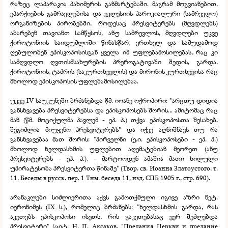
რაზეც ლაპარაკია პახიმერის განმარტებაში. მაგრამ მოგვიანებით,
ეპარქიების გამრავლებისა და ეკლესიის პაროკიალური (სამრევლო)
ორგანიზების პირობებში, როდესაც პრესვიტერებს (მღვდლებს)
აბარებენ თავიანთ სამწყსოს, ანუ სამრევლოს, მღვდლები უკვე
ქიროტონიის საიდუმლოში წინასწარ, ერთხელ და სამუდამოდ
ღებულობენ ეპისკოპოსისგან ყველა იმ უფლებამოსილებას, რაც კი
სამღვდლო ღვთისმსახურების პრეროგატივაში შედის, გარდა,
ქიროტონიის, ტაძრის (საკურთხევლის) და მირონის კურთხევისა რაც
მხოლოდ ეპისკოპოსის უფლებამოსილებაა.
უკვე IV საუკუნეში ბრძანებდა წმ. იოანე ოქროპირი: "არცთუ დიდია
განსხვავება პრესვიტერებსა და ეპისკოპოსებს შორის... ამიტომაც რაც
მან (წმ. მოციქულმა პავლემ -
ეპ. პ.) თქვა ეპისკოპოსთა შესახებ,
შეგიძლია მიუყენო პრესვიტერებს" და იქვე აღნიშნავს თუ რა
განსხვავებაა მათ შორის: "პირველნი (ე.ი. ეპისკოპოსები -
ეპ. პ.)
მხოლოდ ხელდასხმის უფლებით აღემატებიან მეორეთ (ანუ
პრესვიტერებს -
ეპ. პ.), -
მარტოოდენ ამაშია მათი ხილული
უპირატესობა პრესვიტერთა წინაშე" (Твор. св. Иоанна Златоустого, т.
11, Беседы в русск. пер. 1 Тим. беседа 11, изд. СПБ 1905 г., стр. 690).
არანაკლები სიძლიერითა აქვს გამოთქმული იგივე აზრი ნეტ.
იერონიმეს (IX ს.), რომელიც ბრძანებს: "ხელდასხმის გარდა, რას
აკეთებს ეპისკოპოსი ისეთს, რის გაკეთებასაც ვერ შეძლებდა
პრესვიტერი" (ციტ. Н. П. Аксаков. "Предания Церкви и предание