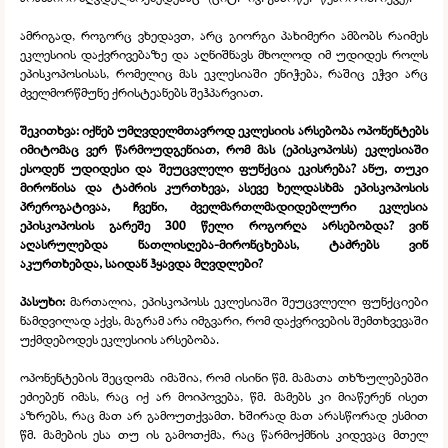
ამრიგად, როგორც ვხედავთ, არც გიორგი პახიმერი ამბობს რაიმეს
ეკლესიის დაქვრივებაზე და აღნიშნავს მხოლოდ იმ უდიდეს როლს
ეპისკოპოსისას, რომელიც მას ეკლესიაში ენიჭება, რაშიც ეჭვი არც
ძველმორწმუნე ქრისტეანებს შეჰპარვიათ.
შეკითხვა: იქნებ უმღვდელმთავროდ ეკლესიის არსებობა ოპონენტებს
იმიტომაც ვერ წარმოუდგენიათ, რომ მას (ეპისკოპოსს) ეკლესიაში
ესოდენ უდიდესი და შეუცვლელი ფუნქცია ეკისრება? ანუ, თუკი
მირონისა და ტაძრის კურთხევა, ასევე ხელდასხმა ეპისკოპოსის
პრეროგატივაა, ჩვენი, ძველმართლმადიდებლური ეკლესია
ეპისკოპოსის გარეშე 300 წელი როგორღა არსებობდა? ვინ
აღასრულებდა ნათლისღება-
მირონცხებას, ტაძრებს ვინ
აკურთხებდა, საიდან ჰყავდა მღვდლები?
პასუხი:
მართალია, ეპისკოპოსს ეკლესიაში შეუცვლელი ფუნქციები
ნამდვილად აქვს, მაგრამ არა იმგვარი, რომ დაქვრივების შემთხვევაში
უქმდებოდეს ეკლესიის არსებობა.
ოპონენტების შეცდომა იმაშია, რომ ისინი წმ. მამათა თხზულებებში
ეძიებენ იმას, რაც იქ არ მოიპოვება, წმ. მამებს კი მიაწერენ ისეთ
აზრებს, რაც მათ არ გამოუთქვამთ. ხშირად მათ არასწორად ესმით
წმ. მამების ესა თუ ის გამოთქმა, რაც წარმოქმნის კიდევაც მთელ