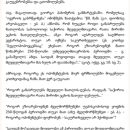
გაუგებრობებსა და ცთომილებებს.
ასე, მაგალითად, გიორგი პახიმერის განმარტებაში, რომელსაც
"ივერიის გაბრწყინება" იმოწმებს ნათქვამია: "წმ. მამა (ე.ი. დიონისე
არეოპაგელი -
ეპ. პ.) ამბობს, რომ ხუცესი როდი განასრულებს
ნათლობას საბოლოოდ: საჭიროა მღვდელმთავარი, რათა მირონი
ეცხოს ნათელღებულს... ანკი როგორ აღსრულდეს საღმრთო
ევქარისტია, თუკი არ იქნება საკურთხეველი (ეს კითხვა
"ბეგლოპოპოვცებსაც" ეხებათ: როგორ ეზიარებოდნენ მათი
წინაპრები 250-
წლიანი უმღვდელმთავრობის პერიოდში -
გ.
გაბაშვილი) ანდა საიდან მოვიდოდა თავად მღვდელი, თუკი
მღვდელმთავარი მას ხელს არ დაასხამდა?.." (ციტ. იქვე. გვ. 10. სვ. 2).
ამრიგად, როგორც ეს ოპონენტების მიერ ფრჩხილებში მოცემული
კითხვიდანაც ჩანს, მათ ვერ გაუგიათ:
"როგორ განასრულებს მღვდელი ნათლის-
ღებას, რადგან, "საჭიროა
მღვდელმთავარი რათა მირონი ეცხოს ნათელ-
ღებულს..."
"როგორ ეზიარებოდნენ ძველმორწმუნენი უეპისკოპოსოდ ყოფნის
250-
წლოვან პერიოდში თუკი მათ (ანუ ძველმორწმუნეთ -
ეპ. პ.), -
როგორც ოპონენტები ფიქრობენ, -
საკურთხეველი არ ჰქონდათ"?
"საიდან მო?ყავდათ მღვდლები ამ პერიოდში, თუკი მღვდელმთავარი