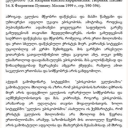
ეკლესიაშია" (Св. Киприан епископ Карфагенский. Творения. Письмо
54. К Флорентию Пупиану. Москва 1999 г., стр. 590-
596).
ამრიგად, ეკლესია მწყობრი დაწესებაა და მასში წამყვანი და
უმთავრესი ადგილი უკავია ეპისკოპოსს. ამიტომაც, როდესაც
პუპიანესნაირი ადამიანები ყოველგვარი საფუძვლის გარეშე
განუდგებიან თავიანთ მღვდელმთავრებს, ისინი განუდგებიან
საღმრთო დაწესებასა და მწყობრს, რომელიც არის ერთი მთლიანობა
და ერთი სხეული, დაწესებული ქრისტეს მიერ. კიპრიანეს სიტყვები
უცილობლივ ამ კერძო შემთხვევის, მის გარშემო არსებული
ვითარების გათვალისწინებით უნდა გავიგოთ ანუ, თუკი ვინმე
უსამართლოდ დაადანაშაულებს ეპისკოპოსს, მას ცილისწამებად და
წინააღმდეგობად შეერაცხება ამგვარი ქმედება, რამეთუ ამით
საეკლესიო ერთობასა და სიმწყობრეს არის განდგომილი.
აქედან გამომდინარე, სიტყვებში: "ეპისკოპოსი ეკლესიაშია"
გამოხატულია მხოლოდ ის აზრი, რომ ეპისკოპოსის ხარისხი ღმრთის
მიერ არის დადგენილი ეკლესიის იერარქიული სიმწყობრისა და
აღმშენებლობისთვის და მას, კიპრიანეს, როგორც ეპისკოპოსს,
არანაირად არ უღალატია თავისი მოვალეობისთვის. ხოლო
სიტყვებში: "ეკლესია ეპისკოპოსშია" ასახულია ის ჭეშმარიტება, რომ
ქრისტეს ეკლესიის მთლიანობა არა მხოლოდ მის წევრთა
ერთობლიობაში, არამედ, საზომისამებრ მის თითოეულ წევრშიაც
არის გამოხატული ადგილისა და მსახურების შესაბამისად. ამ მხრივ,