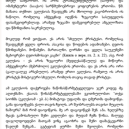
მთელ სამყაროში, ის არის ტრანსცენდენტური (საიქიო) და
იმანენტური (სააქაო) სარწმუნოებრივი ყოფიერების ერთობა. წმ.
მამათა თქმით: ეკლესიას შეადგენს არა მხოლოდ კაცობრიობის ის
ნაწილი, რომელიც ამქვეყნად იღვწის ზეციური სასუფევლის
დასამკვიდრებლად, არამედ ზეცაში დამკვიდრებულ ანგელოზთა
და წმინდანთა საკრებულოც.
მოკლედ რომ ვთქვათ, ეს არის "სხეული ქრისტესი, რომელსაც
შეადგენენ ყველა დროის, ასაკისა და წოდების ადამიანები, ღვთის
წმინდანები, მოწამენი, მართალნი, ღირსნი და ყველა საუკუნეში
მცხოვრები ღვთისმოსავი კაცნი" (Книга о вере, гл. 2, л. 22). ასე, რომ
ეკლესია -
ეს არის ზეციური (მედღესასწაულე) და მიწიერი,
ამქვეყნიური (მებრძოლი) ეკლესიების ერთობა. და ეს არის არა ორი
(ცალ-
ცალკე არსებული), არამედ ერთი ეკლესია, რამეთუ ის არის
ქრისტეს მისტიკური სხეული, რომლის თავიც თავად ქრისტეა.
ამ ეკლესიის დაქვრივება ნაწინასწარმეტყველევია ჯერ კიდევ ძვ.
აღთქმაში. ესაიას წინასწარმეტყველებაში ვკითხულობთ: "თქვა
სიონმა (ეკლესიამ -
ეპ. პ.) მიმატოვა უფალმა და ღმერთმა დამივიწყა.
განა დაივიწყებს ქალი თავის ჩვილს, არ შეიბრალებს თავისი მუცლის
ნაშიერს? მან რომ დაივიწყოს, მე არ დაგივიწყებ შენ. აჰა, ხელებზე
მყავს გამოსახული შენი კედლები და მუდამ ჩემს წინაა, მალევე
დაჯილდოვდები მათგან ვინც აგაოხრა და შენი დამაქცევარნი
წავლენ შენგან... გეტყვიან ყურში შენი შვილები, რომელნი