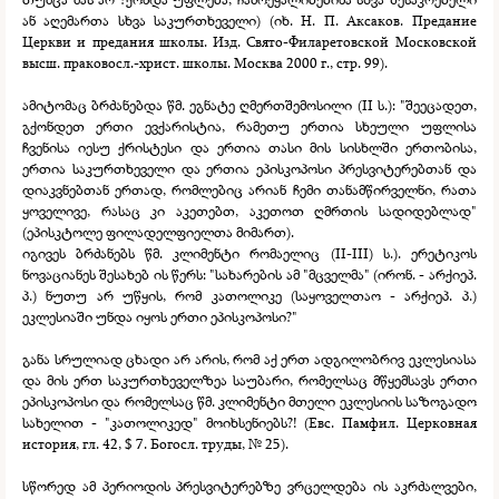
ან აღემართა სხვა საკურთხეველი) (იხ. Н. П. Аксаков. Предание
Церкви и предания школы. Изд. Свято-
Филаретовской Московской
высш. праковосл.-
христ. школы. Москва 2000 г., стр. 99).
ამიტომაც ბრძანებდა წმ. ეგნატე ღმერთშემოსილი (II ს.): "შეეცადეთ,
გქონდეთ ერთი ევქარისტია, რამეთუ ერთია სხეული უფლისა
ჩვენისა იესუ ქრისტესი და ერთია თასი მის სისხლში ერთობისა,
ერთია საკურთხეველი და ერთია ეპისკოპოსი პრესვიტერებთან და
დიაკვნებთან ერთად, რომლებიც არიან ჩემი თანამწირველნი, რათა
ყოველივე, რასაც კი აკეთებთ, აკეთოთ ღმრთის სადიდებლად"
(ეპისკტოლე ფილადელფიელთა მიმართ).
იგივეს ბრძანებს წმ. კლიმენტი რომაელიც (II-
III) ს.). ერეტიკოს
ნოვაციანეს შესახებ ის წერს: "სახარების ამ "მცველმა" (ირონ. -
არქიეპ.
პ.) ნუთუ არ უწყის, რომ კათოლიკე (საყოველთაო -
არქიეპ. პ.)
ეკლესიაში უნდა იყოს ერთი ეპისკოპოსი?"
განა სრულიად ცხადი არ არის, რომ აქ ერთ ადგილობრივ ეკლესიასა
და მის ერთ საკურთხეველზეა საუბარი, რომელსაც მწყემსავს ერთი
ეპისკოპოსი და რომელსაც წმ. კლიმენტი მთელი ეკლესიის საზოგადო
სახელით -
"კათოლიკედ" მოიხსენიებს?! (Евс. Памфил. Церковная
история, гл. 42, $ 7. Богосл. труды, № 25).
სწორედ ამ პერიოდის პრესვიტერებზე ვრცელდება ის აკრძალვები,