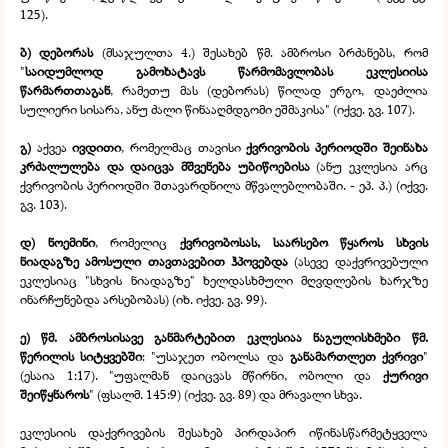
125).
ბ) დებორას
(მსაჯულთა 4.) შესახებ წმ. ამბროსი ბრძანებს, რომ
"
საიდუმლოდ გამოხატავს წარმომავლობას ეკლესიისა
წარმართთაგან
, რამეთუ მას (დებორას) წილად ერგო, დაეძლია
სულიერი სისარა, ანუ ძალი წინააღმდგომი ეშმაკისა" (იქვე. გვ. 107).
გ)
აქვეა
ივდითი
, რომელმაც თავისი
ქვრივობის პერიოდში შეინახა
კრძალულება და დაიცვა მშვენება უბიწოებისა
(ანუ ეკლესია არც
ქვრივობის პერიოდში შთავარდნილა მწვალებლობაში. -
ეპ. პ.) (იქვე.
გვ. 103).
დ) ნოემინი
, რომელიც
ქვრივობოსას, საარსებო წყაროს სხვის
ნიადაგზე ამოსული თავთავებით ჰპოვებდა
(ასევე დაქვრივებული
ეკლესიაც "სხვის ნიადაგზე" ხელდასხმული მღვდლების ხარჯზე
ინარჩუნებდა არსებობას) (იხ. იქვე. გვ. 99).
ე) წმ. ამბროსისავე განმარტებით ეკლესიაა ნაგულისხმები წმ.
წერილის სიტყვებში
: "უსაჯეთ ობოლსა და
განამართლეთ ქვრივი
"
(ესაია 1:17). "უფალმან დაიცვას მწირნი, ობოლი და
ქურივი
შეიწყნაროს
" (ფსალმ. 145:9) (იქვე. გვ. 89) და მრავალი სხვა.
ეკლესიის დაქვრივების შესახებ პირდაპირ იწინასწარმეტყველა