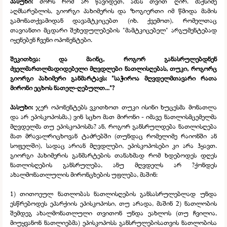
პასუხი:
შორს რომ არ წავიდეთ, ამას თვით ღირ. მაქსიმე
აღმსარებლის, გიორგი პახიმერის და ზოგიერთი იმ წმიდა მამის
გამონათქვამიდან დავამტკიცებთ (იხ. ქვემოთ), რომელთაც
თავიანთი მცდარი შეხედულებების "მამტკიცებელ" არგუმენტებად
იყენებენ ჩვენი ოპონენტები.
შეკითხვა: და მაინც, როგორ განასრულებდნენ
ძველმართლმადიდებელი მღვდლები ნათლისღებას, თუკი, როგორც
გიორგი პახიმერი განმარტავს: "საჭიროა მღვდელმთავარი რათა
მირონი ეცხოს ნათელ-
ღებულთ..."?
პასუხი:
ჯერ ოპონენტებს ვკითხოთ თუკი ისინი ხუცესმა მონათლა
და არ ეპისკოპოსმა,) ვინ სცხო მათ მირონი -
იმავე ნათლისმცემელმა
მღვდელმა თუ ეპისკოპოსმა? ან, როგორ განსრულდება ნათლისღება
მათ მრავალრიცხოვან ტაძრებში (თუნდაც რომელიმე რაიონში ან
სოფელში), სადაც არიან მღვდლები, ეპისკოპოსები კი არა ჰყავთ.
გიორგი პახიმერის განმარტების თანახმად რომ ხდებოდეს დღეს
ნათლისღების განსრულება, ანუ მღვდელს არ ?ქონდეს
ახალმონათლულის მირონცხების უფლება, მაშინ:
1) თითოეულ ნათლობას ნათლისღების განსასრულებლად უნდა
ესწრებოდეს ეპარქიის ეპისკოპოსი, თუ არადა, მაშინ 2) ნათლობის
შემდეგ ახალმონათლული თვითონ უნდა ეახლოს (თუ ჩვილია,
მიუყვანონ ნათლიებმა) ეპისკოპოსს განსრულებისათვის ნათლობისა