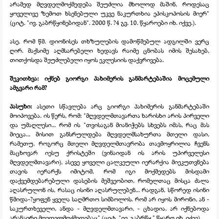
არამედ მღვდელმოქმედება შეუძლია მხოლოდ მაშინ, როდესაც
ყოველივე ზემოთ ხსენებული უკვე ნაკურთხია ეპისკოპოსის მიერ"
(ციტ. "ივ. გაბრწყინებიდან". 2000 წ. ?4 გვ. 10. წყაროები იხ. იქვე.).
ასე, რომ წმ. დიონისეს თხზულების დამოწმებულ ადგილში ვერც
ღირ. მაქსიმე აღმსარებელი ხედავს რაიმე ცნობას იმის შესახებ,
თითქოსდა შეუძლებელი იყოს ეკლესიის დაქვრივება.
შეკითხვა: იქნებ გიორგი პახიმერის განმარტებაშია მოცემული
ამგვარი რამ?
პასუხი:
ასეთი სწავლება არც გიორგი პახიმერის განმარტებაში
მოიპოვება. ის წერს, რომ: "მღვდელმთავართა ხარისხი არის პირველი
და უმაღლესი... რომ ის "თვისაგან მიანიჭებს სხვებს იმას, რაც მას
მიეცა... მისით განსრულდება მღვდელმსახურთა მთელი დასი,
რამეთუ, როგორც მთელი მღვდელმთავრობა თავმოყრილია ჩვენს
მაცხოვარ იესუ ქრისტეში (ვინაიდან ის არის უპირველესი
მღვდელმთავარი), ასევე ყოველი ცალკეული იერარქია მიეკუთვნება
თავის იერარქს იმიტომ, რომ იგი მოქმედებს მისდამი
დაქვემდებარებული დასების მეშვეობით, რომელთაც მისცა ძალა
აღასრულონ ის, რასაც ისინი აღასრულებენ... რადგან, სწორედ ისინი
წმიდა-
?ყოფენ ყველა საღმრთო სიმბოლოს. რომ არ იყოს მირონი, ან -
საკურთხეველი, ანდა -
მღვდელმთავარი, -
ცხადია, არ იქნებოდა
არანაირი მღვდელმოქმედებაც" (ციტ. "ივ. გაბრწყ." წყარო იხ. იქვე).