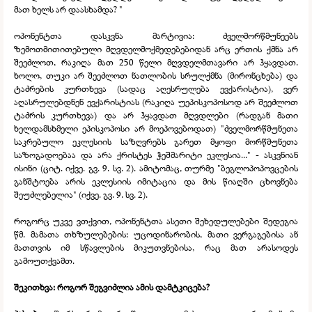
მათ ხელს არ დაასხამდა? "
ოპონენტთა დასკვნა მარტივია: ძველმორწმუნეებს
ზემოთმითითებული მღვდელმოქმედებებიდან არც ერთის ქმნა არ
შეეძლოთ, რაკიღა მათ 250 წელი მღვდელმთავარი არ ჰყავდათ.
ხოლო, თუკი არ შეეძლოთ ნათლობის სრულქმნა (მირონცხება) და
ტაძრების კურთხევა (სადაც აღესრულება ევქარისტია), ვერ
აღასრულებდნენ ევქარისტიას (რაკიღა უეპისკოპოსოდ არ შეეძლოთ
ტაძრის კურთხევა) და არ ჰყავდათ მღვდლები (რადგან მათი
ხელდამსხმელი ეპისკოპოსი არ მოეპოვებოდათ) "ძველმორწმუნეთა
საკრებულო ეკლესიის საზღვრებს გარეთ მყოფი მორწმუნეთა
საზოგადოებაა და არა ქრისტეს ჭეშმარიტი ეკლესია..." -
ასკვნიან
ისინი (ციტ. იქვე. გვ. 9. სვ. 2). ამიტომაც, თურმე "ბეგლოპოპოვცების
განშტოება არის ეკლესიის იმიტაცია და მის წიაღში ცხოვნება
შეუძლებელია" (იქვე. გვ. 9. სვ. 2).
როგორც უკვე ვთქვით, ოპონენტთა ასეთი შეხედულებები შედეგია
წმ. მამათა თხზულებების: უცოდინარობის, მათი ვერგაგებისა ან
მათთვის იმ სწავლების მიკუთვნებისა, რაც მათ არასოდეს
გამოუთქვამთ.
შეკითხვა: როგორ შეგვიძლია ამის დამტკიცება?