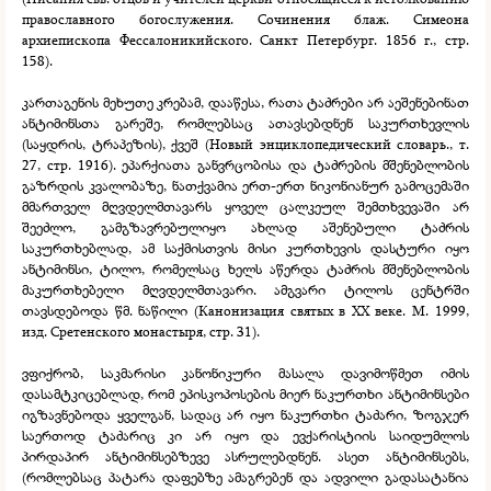
православного богослужения. Сочинения блаж. Симеона
архиепископа Фессалоникийского. Санкт Петербург. 1856 г., стр.
158).
კართაგენის მეხუთე კრებამ, დააწესა, რათა ტაძრები არ აეშენებინათ
ანტიმინსთა გარეშე, რომლებსაც ათავსებდნენ საკურთხევლის
(საყდრის, ტრაპეზის), ქვეშ (Новый энциклопедический словарь., т.
27, стр. 1916). ეპარქიათა განვრცობისა და ტაძრების მშენებლობის
გაზრდის კვალობაზე, ნათქვამია ერთ-
ერთ ნიკონიანურ გამოცემაში
მმართველ მღვდელმთავარს ყოველ ცალკეულ შემთხვევაში არ
შეეძლო, გამგზავრებულიყო ახლად აშენებული ტაძრის
საკურთხებლად, ამ საქმისთვის მისი კურთხევის დასტური იყო
ანტიმინსი, ტილო, რომელსაც ხელს აწერდა ტაძრის მშენებლობის
მაკურთხებელი მღვდელმთავარი. ამგვარი ტილოს ცენტრში
თავსდებოდა წმ. ნაწილი (Канонизация святых в XX веке. М. 1999,
изд. Сретенского монастыря, стр. 31).
ვფიქრობ, საკმარისი კანონიკური მასალა დავიმოწმეთ იმის
დასამტკიცებლად, რომ ეპისკოპოსების მიერ ნაკურთხი ანტიმინსები
იგზავნებოდა ყველგან, სადაც არ იყო ნაკურთხი ტაძარი, ზოგჯერ
საერთოდ ტაძარიც კი არ იყო და ევქარისტიის საიდუმლოს
პირდაპირ ანტიმინსებზევე ასრულებდნენ. ასეთ ანტიმინსებს,
(რომლებსაც პატარა დაფებზე ამაგრებენ და ადვილი გადასატანია