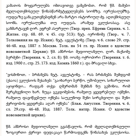
კამათის მოყვარულებს იმთავითვე ვამცნობთ, რომ წმ. მამები
ძველაღთქმისეულ წინასწარმეტყველებებს სიონზე, იერუსალემზე,
იუდეაზე განაკუთვნებდნენ არა მარტო ისტორიულ ძვ. აღთქმისეულ
სიონს, იერუსალემსა თუ იუდეას, არამედ ეკლესიასაც. ასე
განმარტავენ ღირ. ეფრემ ასურელი (Твор. преп. Ефрема Сирина, ч. 1.
Житие, стр. 68, 69, ч 45, стр 513); ნეტ. იერონიმე (Твор., ч. 7,
Толкования на пр. Исаии). ნეტ. ავგუსტინე (Твор, ч 6, слово 29, стр.
46-
48, изд. 1887 г. Москва. Толк. на 54 гл. пр. Исаии о вдовстве
новозаветной Церкви); წმ. ამბროსი მედიოლანელი, ღირ. მაქსიმე
ბერძენი (Творения, ч. 2, сл. 8); წმ. იოანე ოქროპირი (Творения, т. 6,
изд. 1900 г., стр. 25, 173. изд. Казань 1860 г.). და მრავალი სხვა.
"ვისმინოთ, -
ბრძანებს ნეტ. ავგუსტინე, -
რას ბრძანებს შემდგომ
(ესაია) ეკლესიის შესახებ: "გაიხარეო ბერწო, უშობელო, სიხარულით
აყიჟინდი... რადგან თქვა ღმერთმან შენმან ნუ გეშინია, რომ
შერცხვენილი ხარ, ნუცა გეკდიმების, რამეთუ ყვედრებულ იქმენი,
რამეთუ დავიწყებულ იქნება საუკუნოდ შენი სირცხვილი და შენი
ქვრივობის ყვედრება აღარ იქნება" (Блаж. Августин. Творения, ч. 6,
сл. 29,стр. 46-
48. Изд. 1887. Толк. натпр. Исаии. О вдовстве
новозаветной церкви).
წმ. ამბროსი მედიოლანელი გვასწავლის, რომ ძველაღთქმისეული
ზოგიერთი ქვრივი დედაკაცი წარმოადგენს წინასახეს ეკლესიისა.