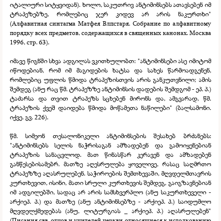
იტალიური სიტყვიდან). ხოლო, საკუთრივ ანტიმინსებს ათავსებენ იმ
ტრაპეზებზე, რომლებიც ჯერ კიდევ არ არის ნაკურთხი"
(Алфавитная синтагма Матфея Влпстаря. Собрание по алфавитному
порядку всех предметов, содержащихся в священных канонах. Москва
1996, стр. 63).
იმავე წიგნში სხვა ადგილას ვკითხულობთ: "ანტიმინსები ასე იმიტომ
იწოდებიან, რომ იმ მაგიდების ხატსა და სახეს წარმოადგენენ,
რომლებიც უფლის წმიდა ტრაპეზისთვის არის განკუთვნილი; ამის
შემდეგ (ანუ რაც წმ. ტრაპეზზე ანტიმინსის დადების შემდგომ -
ეპ. პ.)
ტაძარსა და თვით ტრაპეზს სცხებენ მირონს და, ამგვარად, წმ.
ტრაპეზის ქვეშ დაიდება წმიდა მოწამეთა ნაწილები" (ბალსამონი.
იქვე. გვ. 226).
წმ. სიმეონ თესალონიკელი ანტიმინსების შესახებ ბრძანებს:
"ანტიმინსებს სელის ნაჭრისაგან ამზადებენ და გამოიყენებიან
ტრაპეზის სანაცვლოდ. მათ წინასწარ კერავენ და ამზადებენ
განწესებისამებრ. მათზე აღესრულება ყოველივე, რასაც საღმრთო
ტრაპეზზე აღასრულებენ. საჭიროების შემთხევაში, მღვდელმთავრის
კურთხევით, ისინი, მათი სრული კურთხევის შემდეგ, გაიგზავნებიან
იმ ადგილებში, სადაც არ არის სამსხვერპლო (ანუ საკურთხეველი -
არქიეპ. პ.) და მათზე (ანუ ანტიმინსებზე -
არქიეპ. პ.) საიდუმლო
მღვდელქმედებას (ანუ, ლიტურგიას _ არქიეპ. პ.) აღასრულებენ"
(Писания свв. отцов и учителей церкви относящиеся к истолкованию