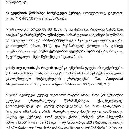
მაგალითად:
ა)
ეკლესიის წინასახეა სარეპტელი ქვრივი
, რომელთანაც ღმერთმა
ელია წინასწარმეტყველი გააგზავნა.
"უეჭველადო, ბრძანებს წმ. მამა, ეს ის ქვრივია, რომლის შესახებაც
ითქვა: "
გაიხარე ბერწო, უშობელო
, სიხარულით აყიჟინდი სალმობის
განუცდელო, რადგან
მიტოვებულს
მეტი შვილები გეყოლება, ვიდრე
გათხოვილს" (ესაია 54:1). და ჭეშმარიტად ქვრივია ის, ვისზეც
მშვენივრად ითქვა "
შენი ქვრივობის ყვედრება აღარ ი
ქნება, რამეთუ
მე ვარ უფალი -
შენი შემოქმედი " (ესაია 54:4).
ვინმე თუ იკითხავს, რატომ დაუშვა ღმერთმა ეკლესიის დაქვრივება,
წმ. მამისგან ასეთ პასუხს მიიღებს: "იმიტომ, რომ უმეტესი დიდებით
გამოჩენილიყო მიტოვებულის ერთგულება" (Св. Амвросий
Медиоланский. "О девстве и браке". Москва 1997, стр. 90, 91).
მაგრამ შეიძლება კვლავ იკითხონ: რატომ არის, რომ წმ. წერილში
ეკლესია ერთდროულად წარმოჩენილია ქალწულადაც,
გათხოვილადაც და ქვრივ დედაკაცადაც? წმ. მამა გვასწავლის:
"ეკლესია იმიტომაც არის ერთდროულად ქალწულიც, გათხოვილი
ქალიც და ქვრივიც, რომ ყველა ესენი ქრისტეს ერთ სხეულში
იმყოფებიან" (იქვე. გვ. 91) და "ეკლესიას უნდა ამშვენებდეს ყვავილი
უბიწოებისა, ღვაწლი ქვრივობისა და ნაყოფი ქორწინებისა" (იქვე. გვ.