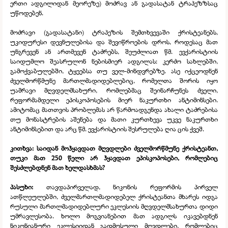
ერთი ადგილიდან მეორეზე) მოძრავ ან გადასატან ტრაპეზზსაც
უწოდებენ.
მოძრავი (გადასატანი) ტრაპეზის შემთხვევაში ქრისტეანებს,
უკიდურესი დევნულებისა და შევიწროების დროს, როდესაც მათ
უნგრევენ ან ართმევენ ტაძრებს, შეუძლიათ წმ. ევქარისტიის
საიდუმლო შეასრულონ ნებისმიერ ადგილას: კერძო სახლებში,
გამოქვაბულებში, ტყეებსა თუ ველ-
მინდვრებზე. ასე იქცეოდნენ
ძველმორწმუნე მართლმადიდებლებიც, რომელთა შორის იყო
უამრავი მღვდელმსახური, რომლებმაც შეინარჩუნეს ძველი,
რეფორმამდელი ეპისკოპოსების მიერ ნაკურთხი ანტიმინსები.
ამიტომაც მათთვის პრობლემას არ წარმოადგენდა ახალი ტაძრებისა
თუ მონასტრების აშენება და მათი კურთხევა უკვე ნაკურთხი
ანტიმინსებით და არც წმ. ევქარისტიის შესრულება ღია ცის ქვეშ.
კითხვა: საიდან მოჰყავდათ მღვდლები ძველმორწმუნე ქრისტეანთ,
თუკი მათ 250 წელი არ ჰყავდათ ეპისკოპოსები, რომლებიც
შესძლებდნენ მათ ხელდასხმას?
პასუხი:
თავდაპირველად, ნიკონის რეფორმის პირველ
ათწლეულებში, ძველმართლმადიდებელ ქრისტეანთა მხარეს იდგა
რუსული მართლმადიდებლური ეკლესიის მღვდელმსახურთა დიდი
უმრავლესობა. ხოლო მოგვიანებით მათ ადგილს იკავებდნენ
ნიკონიანური ეკლესიიდან გადმოსული მღვდლები, რომლებიც