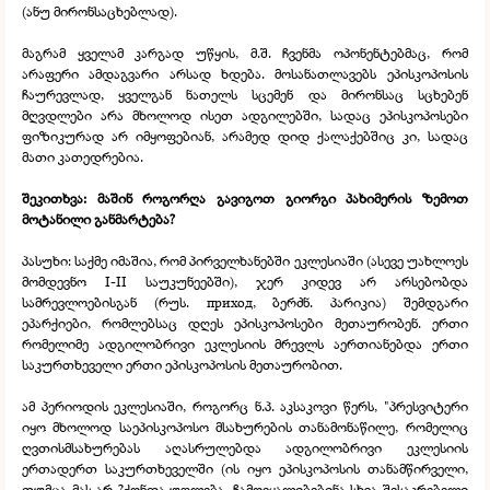
(ანუ მირონსაცხებლად).
მაგრამ ყველამ კარგად უწყის, მ.შ. ჩვენმა ოპონენტებმაც, რომ
არაფერი ამდაგვარი არსად ხდება. მოსანათლავებს ეპისკოპოსის
ჩაურევლად, ყველგან ნათელს სცემენ და მირონსაც სცხებენ
მღვდლები არა მხოლოდ ისეთ ადგილებში, სადაც ეპისკოპოსები
ფიზიკურად არ იმყოფებიან, არამედ დიდ ქალაქებშიც კი, სადაც
მათი კათედრებია.
შეკითხვა: მაშინ როგორღა გავიგოთ გიორგი პახიმერის ზემოთ
მოტანილი განმარტება?
პასუხი: საქმე იმაშია, რომ პირველხანებში ეკლესიაში (ასევე უახლოეს
მომდევნო I-
II საუკუნეებში), ჯერ კიდევ არ არსებობდა
სამრევლოებისგან (რუს. приход, ბერძნ. პარიკია) შემდგარი
ეპარქიები, რომლებსაც დღეს ეპისკოპოსები მეთაურობენ. ერთი
რომელიმე ადგილობრივი ეკლესიის მრევლს აერთიანებდა ერთი
საკურთხეველი ერთი ეპისკოპოსის მეთაურობით.
ამ პერიოდის ეკლესიაში, როგორც ნ.პ. აკსაკოვი წერს, "პრესვიტერი
იყო მხოლოდ საეპისკოპოსო მსახურების თანამონაწილე, რომელიც
ღვთისმსახურებას აღასრულებდა ადგილობრივი ეკლესიის
ერთადერთ საკურთხეველში (ის იყო ეპისკოპოსის თანამწირველი,
თუმცა მას არ ?ქონდა უფლება, ჩამოეყალიბებინა სხვა შესაკრებელი