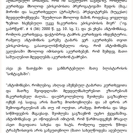
აღმსარებელი ბრძანებს, რომ იმ საეკლესიო საგნებზე, რომელთა
კურთხევა მხოლოდ ეპისკოპოსთა პრეროგატივაში შედის (მაგ.:
მირონი და საკურთხეველი (ტრაპეზი)), პრესვიტერებს (ხუცესთ)
მღვდელმოქმედება "შეუძლიათ მხოლოდ მაშინ, როდესაც ყოველივე
ზემოთ ხსენებული უკვე ნაკურთხია ეპისკოპოსის მიერ" ("ივ.
გაბრწყინ". # 4 (36) 2000 წ. გვ. 10. სვ. 1). და ეს ეხება ანტიმინსსაც,
რომლის კურთხევაც, ფაქტობრივ, ტაძრის კურთხევის ინდენტურია,
რამეთუ ანტიმინსის გარეშე ტაძარს ვერ აკურთხებს თვით
ეპისკოპოსიც. გასათვალისწინებელია ისიც, რომ ანტიმინსებს
ეკლესიაში მხოლოდ იმისთვის აკურთხებენ, რომ შემდეგ მათი
საშუალებით მღვდლებმა აკურთხონ ტაძრები.
ასეა ეს ნათქვამი და განმარტებული მათე ბლასტარისის
"სინტაგმაში":
"ანტიმინსები, რომლებიც ახლად აშენებულ ტაძართა კურთხევითა
და მათზე შვიდდღიანი მღვდელმსახურებით ეზიარებიან
მაკურთხებელ ძალას... დაუბრკოლებლივ შეიძლება გაგზავნილ
იქნენ იქ, სადაც არის მათზე მოთხოვნილება და ამ დროს არ
შემოიფარგლებიან ამა თუ იმ ოლქით, არამედ, მირონისა და სხვა
სიწმიდეების მსგავსად, შეიძლება გაგზავნონ უცხო ქვეყანაშიც.
ანტიმინსებად კი იწოდებიან იმიტომ, რომ წარმოადგენენ მრავალ
ასეთ მაგიდათა სახესა და ხატს, რომელიც უფლის წმიდა
ტრაპეზისთვის არის განკუთვნილი (მათი სახელწოდება აღებულია