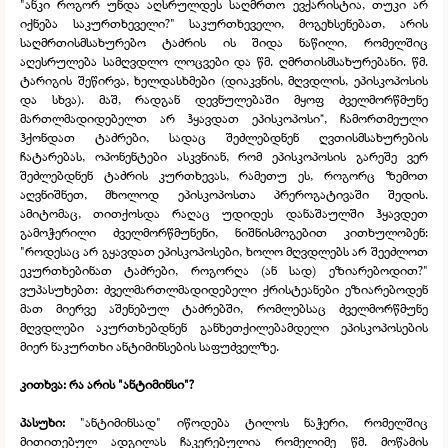
"ანკი როგორ უნდა აღსრულდეს საღმრთო ევქარისტია, თუკი არ
იქნება საკურთხეველი?" საკურთხეველი, მოგეხსენებათ, არის
საღმრთისმსახურებო ტაძრის ის შიდა ნაწილი, რომელშიც
აღესრულება სამღვდლო ლოცვები და წმ. ღმრთისმსახურებანი. წმ.
ტარიგის შეწირვა, ხელდასხმები (დიაკვნის, მღვდლის, ეპისკოპოსის
და სხვა). მაშ, რადგან დევნულებაში მყოფ ძველმორწმუნე
მართლმადიდებელთ არ ჰყავდათ ეპისკოპოსი*, ჩამორთმეული
ჰქონდათ ტაძრები, სადაც შეძლებდნენ ღვთისმსახურების
ჩატარებას, ოპონენტები ასკვნიან, რომ ეპისკოპოსის გარეშე ვერ
შეძლებდნენ ტაძრის კურთხევას, რამეთუ ეს, როგორც ზემოთ
აღვნიშნეთ, მხოლოდ ეპისკოპოსთა პრეროგატივაში შედის.
ამიტომაც, თითქოსდა რაღაც უდიდეს დანაშაულში ჰყავდეთ
გამოჭერილი ძველმორწმუნენი, ნიშნისმოგებით კითხულობენ:
"როდესაც არ გყავდათ ეპისკოპოსები, ხოლო მღვდლებს არ შეეძლოთ
ეკურთხებინათ ტაძრები, როგორღა (ან სად) ეზიარებოდით?"
ვუპასუხებთ: ძველმართლმადიდებელი ქრისტეანები ეზიარებოდენ
მათ მიერვე აშენებულ ტაძრებში, რომლებსაც ძველმორწმუნე
მღვდლები აკურთხებდნენ განხეთქილებამდელი ეპისკოპოსების
მიერ ნაკურთხი ანტიმინსების საფუძველზე.
კითხვა: რა არის "ანტიმინსი"?
პასუხი:
"ანტიმინსად" იწოდება ტილოს ნაჭერი, რომელშიც
მითითებულ ადგილას ჩაკერებულია რომელიმე წმ. მოწამის