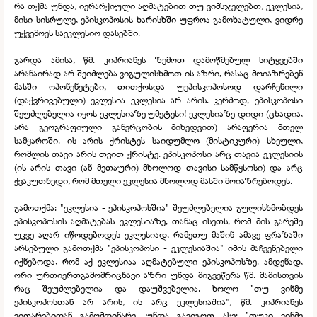
რა თქმა უნდა, იერარქიული აღმატებით თუ ვიმსჯელებთ, ეკლესია,
მისი სისრულე, ეპისკოპოსის ხარისხში უფროა გამოხატული, ვიდრე
უქვემოეს საეკლესიო დასებში.
გარდა ამისა, წმ. კიპრიანეს ზემოთ დამოწმებულ სიტყვებში
არანაირად არ შეიძლება ვიგულისხმოთ ის აზრი, რასაც მოიაზრებენ
მასში ოპონენეტები, თითქოსდა უეპისკოპოსოდ დარჩენილი
(დაქვრივებული) ეკლესია ეკლესია არ არის. კერძოდ, ეპისკოპოსი
შეუძლებელია იყოს ეკლესიაზე უმეტესი! ეკლესიაზე დიდი (ცხადია,
არა გეოგრაფიული განვრცობის მიხედვით) არაფერია მთელ
სამყაროში. ის არის ქრისტეს საიდუმლო (მისტიკური) სხეული,
რომლის თავი არის თვით ქრისტე. ეპისკოპოსი არც თავია ეკლესიის
(ის არის თავი (ან მეთაური) მხოლოდ თავისი სამწყსოსი) და არც
ქვაკუთხედი, რომ მთელი ეკლესია მხოლოდ მასში მოიაზრებოდეს.
გამოთქმა: "ეკლესია -
ეპისკოპოსშია" შეუძლებელია გულისხმობდეს
ეპისკოპოსის აღმატებას ეკლესიაზე, თანაც ისეთს, რომ მის გარეშე
უკვე აღარ იწოდებოდეს ეკლესიად, რამეთუ მაშინ ამავე ფრაზაში
არსებული გამოთქმა "ეპისკოპოსი -
ეკლესიაშია" იმის მაჩვენებელი
იქნებოდა, რომ აქ ეკლესიაა აღმატებული ეპისკოპოსზე. ამდენად,
ორი ურთიერთგამომრიცხავი აზრი უნდა მიგვეწერა წმ. მამისთვის
რაც შეუძლებელია და დაუშვებელია. ხოლო "თუ ვინმე
ეპისკოპოსთან არ არის, ის არც ეკლესიაშია", წმ. კიპრიანეს
ვითარებიდან გამომდინარე, უნდა გავიგოთ ასე: "თუკი ვინმე