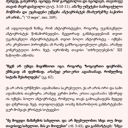
შემდეგ, განეშორე. იცოდე, რომ გარყვნილია და სცოდავს, თავისივე
თავის მიერ დასჯილი
(ტიტ. 3:10-11).
ამაზე უმეტესი სამოციქულო
მოწმობა და უცხადესი უწყება ანტიქრისტეს მსახურებზე საჭირო
არ არის..."
( "О вере", лис. 269).
ამ ადგილიდან ჩანსკ, რომ ანტიქრისტეები, როგორც უკანასკნელი
ანტიქრისტეს წინამორბედები, მკვეთრად განსხვავდებიან თვით
უკანასკნელი ანტიქრისტესგან. თვით ბოლო ანტიქრისტე - იქნება
არა კრებსითი პიროვნება ან რაიმე განზოგადოებული ცნება, არამედ
კონკრეტული პირი. ნეტ. იერონიმე თავისი "თხზულებების" ХII
ნაწილში ამბობს:
"ჩვენ არ უნდა მივიჩნიოთ იგი, როგორც ზოგიერთი ფიქრობს,
ეშმაკად ან დემონად,
არამედ ერთ-ერთ ადამიანად,
რომელშიც
სატანა შესახლდება"
(გვ. 62).
ეს არ არის ურწმუნო ადამიანთა საკრებულო, ეს არ არის ორი და სამი
ადამიანის თავმოყრა, არამედ კერძო პირი,
ერთი ადამიანი.
სწორედ
ის იქნება ბოლო ანტიქრისტე, რომელიც თავს გამოაცხადებს მეფედ
და ღმერთად. ნეტ. თეოფილაქტეს იოანე მახარობლის განმარტებაში
ჯერ მოჰყავს ქრისტეს სიტყვები:
"მე მოვედი მამაჩემის სახელით, და არ მღებულობთ; სხვა თუ მოვა
თავისივე სახელით, მას კი მიიღებთ"
(ინ. 5:43),
და განმარტავს: "სხვა