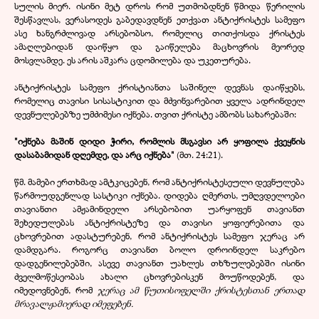
სულის მიერ. ისინი მეტ დროს რომ უთმობდნენ წმიდა წერილის
შესწავლას, ვერასოდეს გაბედავდნენ ეთქვათ ანტიქრისტეს სამეფო
ასე ხანგრძლივად არსებობსო, რომელიც თითქოსდა ქრისტეს
ამაღლებიდან დაიწყო და გაიწელება მაცხოვრის მეორედ
მოსვლამდე. ეს არის აშკარა ცდომილება და უკეთურება.
ანტიქრისტეს სამეფო ქრისტიანთა საშინელ დევნას დაიწყებს,
რომელიც თავისი სისასტიკით და მძვინვარებით ყველა ადრინდელ
დევნულებებზე უმძიმესი იქნება. თვით ქრისტე ამბობს სახარებაში:
"იქნება მაშინ დიდი ჭირი, რომლის მსგავსი არ ყოფილა ქვეყნის
დასაბამიდან დღემდე, და არც იქნება"
(მთ. 24:21).
წმ. მამები ერთხმად ამტკიცებენ, რომ ანტიქრისტესეული დევნულება
წარმოუდგენლად სასტიკი იქნება. დიდება ღმერთს, უმღვდელოები
თავიანთი ამჟამინდელი არსებობით უარყოფენ თავიანთ
შეხედულებას ანტიქრისტეზე და თავისი ყოფიერებითა და
ცხოვრებით ადასტურებენ, რომ ანტიქრისტეს სამეფო ჯერაც არ
დამდგარა. როგორც თავიანთ ბოლო დროინდელ საკრებო
დადგენილებებში, ასევე თავიანთ უახლეს თხზულებებში ისინი
ძველმოწესეობას ახალი ცხოვრებისკენ მოუწოდებენ, და
იმედოვნებენ, რომ
ჯერაც ამ წუთისოფელში ქრისტესთან ერთად
მრავალჟამიერად იმეფებენ.