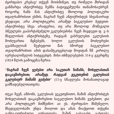
ძვირფასო კრებავ! თქვენ მოისმინეთ, თუ რომელი მხრიდან
განმარტა ანტიქრისტე ჩემმა პატივცემულმა თანამოსაუბრემ.
როგორც ჩანს მას ანტიქრისტე მხოლოდ პოლიტიკური
თვალსაზრისით ესმის, მაგრამ ჩვენ ანტიქრისტეს სხვანაირად
ვხედავთ,
არა პოლიტიკური, არამედ საეკლესიო ხედვით:
ანტიქრისტე სხვა არაფერია, თუ არა მხოლოდ
მომავალი
სნეულება გაპარტახებული ეკლესიებისა.
ჩვენ მივდევთ ფ. ე.-ს
მსჯელობას ანტიქრისტეზე, რადგან ვასრულებთ ეკლესიის
მოძღვართა მცნებებს, ხოლო ეკლესიის მოძღვრები
გვასწავლიან შევხედოთ მას სწორედ
საეკლესიო
თვალსაზრისით.
ამის დასამტკიცებლად მოვიტან წმ. კირილე
იერუსალიმელის სიტყვებდს. მისი თხზულებების 314-ე გვერდზე
(1824 წლის გამოცემა) წერია:
"მაგრამ ჩვენ ვეძებთ არა საკუთარ ნიშანს, მოსვლასთან
დაკავშირებით;
არამედ, რადგან ვეკუთვნის ეკლესიას
ეკლესიურ ნიშანს ვეძებთ"
(15-ე სწავლება მოსანათლავად
გამზადებულთათვის).
თუკი ჩვენ, ამბობს, ეკლესიას ვეკუთვნითო, მაშინ ანტიქრისტეს
მოსვლასთან დაკავშირებით საეკლესიო ნიშანს ვეძებთო,
და
არა პოლიტიკურ ნიშნებსო.
აი ეს, ძვირფასო მსმენელო,
მხედველობაში უნდა მიიღოთ და ამას მიაქციოთ თქვენი
განსაკუთრებული ყურადღება, მაშინ გასაგები გახდება