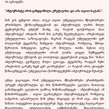
ის აცხადებს:
"ანტიქრისტე არის განდგომილი, ერეტიკოსი,
და არა თვით სატანა".
მაშ, ვის ვენდოთ ახლა, თუკი თვით უმღვდელოთა მწიგნობრები
ერთმანეთს ეწინააღმდეგებიან და ანტიქრისტეს ლამის მთელ
ქვენიერებაზე ეძებენ? მაინც ასე რატომ დასჭირდათ მათ
ანტიქრისტე? იმიტომ, რომ მის გარეშე შეუძლებელია არსებობდეს
უმღვდელოთა საზოგადოება. მაგრამ, რადგან უმღვდელონი ვერ
პოულობენ ქვეყანაზე ნამდვილ ანტიქრისტეს, რომელიც, წმიდა
წერილის მიხედვით, ჯერაც არ მოსულა, ისინი, ნებით თუ
უნებლიედ, იძულებულნი არიან ლამის ყოველ შემხვედრს
ანტიქრისტე უწოდონ, და თითქოსდა ევედრებიან კიდეც მას: "მამაო
ანტიქრისტე, გვიშველე, მოდი, გეთაყვა, ქვეყანაზე, რადგან შენი
არსებობის გარეშე ჩვენ ვერ ვიარსებებთ". აი რატომ არის ესოდენი
წინააღმდეგობა უმღვდლოთა წარმოდგენებში ანტიქრისტეს შესახებ.
უნდა ვიცოდეთ, რომ უმღვდელოთა მწიგნობრები ერთმანეთში
ურევენ ანტიქრისტესა და მის წინამორბედებს. ეკლესია ნათლად
განასხვავებს ეკლესიის უამრავ მოწინააღმდეგეს - ანტიქრისტეს ამ
წინამორბედებს, - თვით უკანასკნელი ანტიქრისტესგან, რომელიც
სამყაროს აღსასრულის წინ უნდა მოვიდეს. ეს რომ ასეა, ამას წმ.
მამათა სიტყვებით დავადასტურებ. ნეტ. თეოფილაქტე ბულგარელი
მოციქულთა ეპისტოლეების განმარტებაში, მოციქულისვე