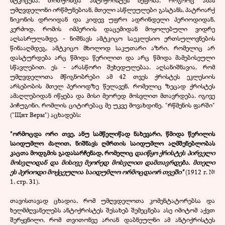
უმღვდელონი ირწმუნებიან, მთელი ასწლეულები გასტანს, პატრიარქ
ნიკონის დროიდან და კიდევ უფრო ადრინდელი პერიოდიდან,
კერძოდ, რომის იმპერიის დაცემიდან მოყოლებული ვიდრე
აღსასრულამდე, - ნიშნავს ამტკიცო საეკლესიო ერთსულოვნების
წინააღმდეგ, ამტკიცო მხოლოდ საკუთარი აზრი, რომელიც არ
დასტურდება არც წმიდა წერილით და არც წმიდა მამებისეული
სწავლებით. ეს - არასწორი შეხედულებაა. აღსანიშნავია, რომ
უმღვდელოთა მწიგნობრები ამ 42 თვეს ქრისტეს ეკლესიის
არსებობის მთელ პერიოდზე წელავენ, რომელიც ზეცად ქრისტეს
ამაღლებიდან იწყება და მისი მეორედ მოსვლით მთავრდება. იგივე
პიჩუგინი, რომლის ციტირებაც მე უკვე მოვახდინე, "რწმენის ფარში"
("Щит Веры") აცხადებს:
"ორმოცდა ორი თვე, ანუ სამწელიწად ნახევარი, წმიდა წერილის
საიდუმლო ძალით, ნიშნავს ღმრთის საიდუმლო აღმშენებლობას
კაცთა მოდგმის გადასარჩენად, რომელიც
დაიწყო ქრისტეს პირველი
მოსვლიდან და მისივე მეორედ მოსვლით დამთავრდება. მთელი
ეს პერიოდი მოქცეულია საიდუმლო ორმოცდაორ თვეში"
(1912 г. №
1, стр. 31).
თავისთავად ცხადია, რომ უმღვდელოთა კომენტატორებსა და
ხელმძღვანელებს ანტიქრისტეს შესახებ შემეცნება ასე იმიტომ აქვთ
შერყვნილი, რომ თვითონვე არიან დაბნეულნი ამ ანტიქრისტეს