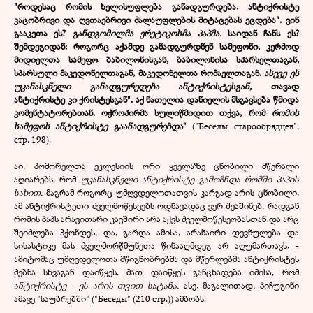
"როდესაც რომის ხელისუფლება განადგურდება, ანტიქრისტე
კაცობრივი და ღვთაებრივი ძალაუფლების მიტაცებას ეცდება". ვინ
გააკეთა ეს?
განდგომილმა ერეტიკოსმა პაპმა.
საიდან ჩანს ეს?
შემდეგიდან: როგორც აქამდე განადგურდნენ სამეფონი, კერძოდ
მიდიელთა სამეფო ბაბილონისგან, ბაბილონისა სპარსელთაგან,
სპარსული მაკედონელთაგან, მაკედონელთა რომაელთაგან.
ასევე ეს
უკანასკნელი განადგურედება ანტიქრისტესგან,
თავად
ანტიქრისტე კი ქრისტესგან". აქ ნათელია დანიელის მსგავსება წმიდა
კომენტატორებთან. ოქროპირმა სულიწმიდით თქვა, რომ
რომის
სამეფოს ანტიქრისტე გაანადგურებდა
"
("Беседы старообрядцев",
стр. 198).
აი, პომორელთა ეკლესიის ორი ყველაზე ცნობილი მწერალი
აღიარებს, რომ
უკანასკნელი ანტიქრისტე გამოჩნდა რომში პაპის
სახით.
მაგრამ როგორც უმღვდელოთათვის კარგად არის ცნობილი,
ამ ანტიქრისტეთი ძველმოწესეებს ოდნავადაც ვერ შეაშინებ, რადგან
რომის პაპს არავითარი კავშირი არა აქვს ძველმოწესეობასთან და არც
შეიძლება ჰქონდეს, და, გარდა ამისა, არანაირი დევნულება და
სისასტიკე მას ძველმორწმუნეთა წინააღმდეგ არ აღუმართავს, -
ამიტომაც უმღვდელოთა მწიგნობრებმა და მწერლებმა ანტიქრისტეს
ძებნა სხვაგან დაიწყეს. მათ დაიწყეს განცხადება იმისა, რომ
ანტიქრისტე - ეს არის თვით სატანა.
ასე, მაგალითად, პიჩუგინი
ამავე "საუბრებში" ("Беседы" (210 стр.)) ამბობს: