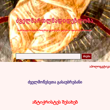
საქართველოს ძველმართლმადიდებლური ეკლესიის ოფიციალური საიტი
ძიება
აპოლოგეტიკა
ძველმოწესეთა გასაუბრებანი
ანტიქრისტეს შესახებ