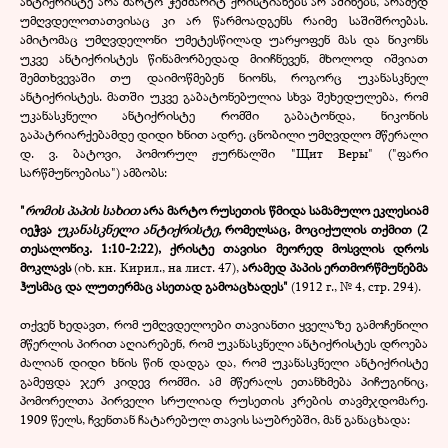
ანტიქრისტე არა მარტო ჭეშმარიტ ქრისტიანებს არ აშინებს, არამედ
უმღვდელოთათვისაც კი არ წარმოადგენს რაიმე საშიშროებას.
ამიტომაც უმღვდელონი უმეტესწილად უარყოფენ მას და ნიკონს
უკვე ანტიქრისტეს წინამორბედად მიიჩნევენ, მხოლოდ იშვიათ
შემთხვევაში თუ დაიმოწმებენ ნიონს, როგორც უკანასკნელ
ანტიქრისტეს. მათში უკვე გაბატონებულია სხვა შეხედულება, რომ
უკანასკნელი ანტიქრისტე რომში გაბატონდა, ნიკონის
გაპატრიარქებამდე დიდი ხნით ადრე. ცნობილი უმღვდლო მწერალი
დ. ვ. ბატოვი, პომორულ ჟურნალში "Щит Веры" ("ფარი
სარწმუნოებისა") ამბობს:
"
რომის პაპის სახით
არა მარტო რუსეთის წმიდა სამამულო ეკლესიამ
იეჭვა
უკანასკნელი ანტიქრისტე,
რომელსაც, მოციქულის თქმით (2
თესალონიკ. 1:10-2:22), ქრისტე თავისი მეორედ მოსვლის დროს
მოკლავს
(იხ. кн. Кирил., на лист. 47),
არამედ პაპის ერთმორწმუნებმა
ჰუსმაც და ლუთერმაც ასეთად გამოაცხადეს"
(1912 г., № 4, стр. 294).
თქვენ ხედავთ, რომ უმღვდელოები თავიანთი ყველაზე გამოჩენილი
მწერლის პირით აღიარებენ, რომ უკანასკნელი ანტიქრისტეს დროება
ძალიან დიდი ხნის წინ დადგა და, რომ უკანასკნელი ანტიქრისტე
გამეფდა ჯერ კიდევ რომში. ამ მწერალს ეთანხმება პიჩუგინიც,
პომორელთა პირველი სრულიად რუსეთის კრების თავმჯდომარე.
1909 წელს, ჩვენთან ჩატარებულ თავის საუბრებში, მან განაცხადა: