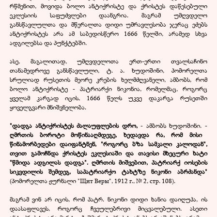
რწმენით, მოვიდა ბოლო ანტიქრისტე და ქრისტეს დაწესებული
ეკლესიის საფუძვლები დაანგრია. მაგრამ უმღვდელო
განსწავლულთა და მწერალთა დიდი უმრავლესობა ჯერაც ეძებს
ანტიქრისტეს არა ამ საბედისწერო 1666 წელში, არამედ სხვა
ადგილებსა და პუნქტებში.
ასე, მაგალითად, უმღვდელოთა ერთ-ერთი თვალსაჩინო
თანამედროვე განსწავლული, ტ. ა. ხუდოშინი, პომორელთა
სრულიად რუსეთის მეორე კრების ხელმძღვანელი, ამბობს, რომ
ბოლო ანტიქრისტე - პატრიარქი ნიკონია, რომელმაც, როგორც
ყველამ კარგად იცის, 1666 წელს უკვე დაკარგა რუსეთში
ყოველგვარი მნიშვნელობა.
"დადგა ანტიქრისტეს ძალაუფლების დრო,
- ამბობს ხუდოშინი. -
ღმრთის ბოროტი მოწინააღმდეგე, ხედავდა რა, რომ მისი
წინამორბედები დაიფანტნენ, "როგორც ბზა სამკალი კალოდან",
თვით გამოჩნდა ქრისტეს ეკლესიაში და თავისი მხეცური ხატი
"წმიდა ადგილას დადგა". ღმრთის მიშვებით, პატრიარქ იოსების
სიკვდილის შემდეგ, საპატრიარქო ტახტზე ნიკონი აბრძანდა"
(პომორელთა ჟურნალი "Щит Веры", 1912 г., № 2, стр. 108).
მაგრამ ვინ არ იცის, რომ პატრ. ნიკონი დიდი ხანია დაიღუპა, ის
დაასაფლავეს, როგორც ჩვეულებრივი მიცვალებული. ასეთი