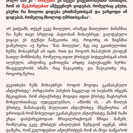
ხოლო მას კი -
მიიღებთ.
ეს თქვენ
დაგემართებათ
იმისთვის,
რომ ის
შეგპირდებათ
ამქვეყნიურ დიდებას, რომელსაც ეძებთ,
გსურთ რა მიიღოთ დიდება ერთმანეთისგან და უარყოფთ იმ
დიდებას, რომელიც მხოლოდ ღმრთისგანაა".
არ უთქვამს, თქვენ უკვე მიიღეთო, არამედ მიიღებთო. მიმაჩნია
რა ჩემი თავი სრულად პატიოსან მოსაუბრედ, ვალდებული
ვიყავი ეს ტექსტი წამეკითხა ისე, როგორც ის წიგნშია
დაწერილი. აქ წერია: "მას მიიღებთ", მეც ასე ვკითხულობთ.
ჩემმა მოსაუბრემ არ იცის, რით და როგორ მიპასუხოს ესოდენ
ნათელ მოწმობაზე, რომელიც თვით ქრისტეს სიტყვებისგან არის
აღებული, ამიტომაც გამოიყენა არცთუ პატივსაცემი ხერხი:
მსაყვედურობს იმაში, რაც წავიკითხე, და წავიკითხე ისე,
როგორც წერია.
ვეკითხები ჩემს მოსაუბრეს: როდის მოვიდა უკანასკნელი
ანტიქრისტე? პირდაპირი პასუხის ნაცვლად ის საუბარს იწყებს
მტკიცებით, რომ ანტიქრისტე მოვიდა თვით ქრისტე მაცხოვრის
მოსვლისთანავე. იუდეველებმაო, - ამბობს ის, - არ მიიღეს
ქრისტე, მაშასადამე მიუღიათო ანტიქრისტე. მშვენიერია. ამ
დროიდან რომ მოსულიყო უკანასკნელი ანტიქრისტე, მაშინ რაში
უნდა დასჭირვებოდათ მრავალრიცხოვან წმიდა მამებს,
რომლებიც უკვე ქრისტეს ამაღლების შემდგომ იყვნენ, იმის
დაწერა, რომ
ველოდებით ანტიქრისტეს,
რომ ის
მოვა სამყაროს