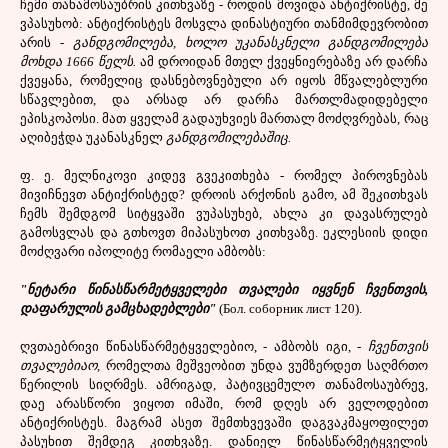
ჩემი თანამოსაუბრის კითხვაზე - როდის მოვიდა ანტიქრისტე, მე
ვპასუხობ: ანტიქრისტეს მოსვლა დინასტიური თანმიმდევრობით
არის -
განდგომილება, ხოლო უკანასკნელი განდგომილება
მოხდა 1666 წელს.
ამ დროიდან მთელ ქვეყნიერებაზე არ დარჩა
ქვეყანა, რომელიც დასნებოვნებული არ იყოს მწვალებლური
სწავლებით, და არსად არ დარჩა მართლმადიდებელი
ეპისკოპოსი. მათ ყველამ გადაუხვიეს მართალ მოძღვრებას, რაც
აღიბეჭდა უკანასკნელ
განდგომილებაშიც.
ფ. ე. მელნიკოვი კიდევ გვეკითხება - რომელ პიროვნებას
მივიჩნევთ ანტიქრისტედ? დროის არქონის გამო, ამ შეკითხვას
ჩემს შემდგომ სიტყვაში ვუპასუხებ, ახლა კი დავასრულებ
გამოსვლას და გთხოვთ მიპასუხოთ კითხვაზე. ეკლესიის დიდი
მოძღვარი იპოლიტე რომაელი ამბობს:
"ნეტარი წინასწარმეტყველები თვალები იყვნენ ჩვენთვის,
დაფარულის გამცხადებლები"
(Бол. соборник лист 120).
ღვთაებრივი წინასწარმეტყველებიო, - ამბობს იგი, -
ჩვენთვის
თვალებიაო,
რომელთა მეშვეობით უნდა ვუმზერდეთ საღმრთო
წერილის სიღრმეს. ამრიგად, პატივცემულო თანამოსაუბრევ,
დაე არასწორი ვიყოთ იმაში, რომ დღეს არ ველოდებით
ანტიქრისტეს. მაგრამ ასეთ შემთხვევაში დაგვაკმაყოფილეთ
პასუხით შემდეგ კითხვაზე. დანიელ წინასწარმეტყველის