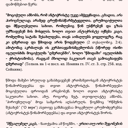
დამოწმებით წერს:
"მოციქული ამბობს, რომ ანტიქრისტე უკვე ამქვეყნადაა,
ცხადია, არა
პიროვნულად,
არამედ ცრუწინასწარმეტყველთა, ცრუმოციქულთა
და მწვალებელთა სახით, რომლებიც წინ უსწრებენ და გზას
უმზადებენ მის მოსვლას. ხოლო
თვით ანტიქრისტე
იქნება კაცი,
რომელშიც სატანა შესახლდება, თავს აიმაღლებს ყოველივეზე, რაც
კი ღმერთად და წმიდად არის წოდებული
(2 თესალონიკ. 2:4).
ამიტომაც აკრძალავს ის კერპთაყვანისმცემლობას (სწორედ ისინი
იგულისხმა მოციქულმა "ღმერთებში", ხოლო "წმიდაში" იგულისხმა
- ქრისტიანობა),
რადგან მხოლოდ საკუთარ თავს
გამოაცხადებს
ღმერთად"
(Толков. на 1-е посл. ап. Иоанна гл. IV, ст. 3, стр. 258, изд.
Сойкина).
წმიდა მამები სრულად განასხვავებენ ერთმანეთისგან ანტიქრისტეს
წინამორბედებსა და თვით ანტიქრისტეს. წინამორბედები
მოციქულთა დროიდან არსებობენ, ხოლო თვით ანტიქრისტე
საკუთარი სახით, ანუ, როგორც ნეტ. თეოფილაქტე ამბობს,
"პიროვნულად" მოვა სამყაროს აღსასრულს. წიგნშიც "რწმენის
შესახებ" ("О вере") ასეთივე განსხავებაა მოცემული ცრუმოძღვრებსა
(ანტიქრისტეს წინამორბედებსა) და თვით ანტიქრისტეს შორის.
"მწვალებელ კაცს,
- ნათქვამია ამ წიგნში, -
ერთი თუ ორი შეგონების