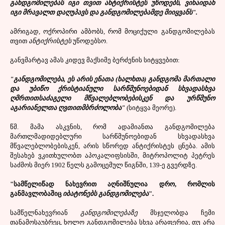
განდგომილებას იგი თვით ანტიქრისტეს უწოდებს, ვინაიდან
იგი მრავალთ დაღუპავს და განდგომილებამდე მიიყვანს".
ამრიგად, ოქროპირი ამბობს, რომ მოციქული განდგომილებას
თვით
ანტიქრისტეს
უწოდებსო.
განვმარტავ ამას კიდევ მაქსიმე ბერძენის სიტყვებით:
"განდგომილება, ეს არის ენათა (ხალხთა) განდგომა მართალი
და უბიწო ქრისტიანული სარწმუნოებიდან სხვადასხვა
ღმრთითსაძაგელი მწვალებლობებისკენ და ურწმუნო
აგარიანელთა ღვთითმბრძოლობა"
(სიტყვა მეორე).
წმ. მამა ასკვნის, რომ ადამიანთა განდგომილება
მართლმადიდებლური სარწმუნოებიდან სხვადასხვა
მწვალებლობებისკენ, არის სწორედ ანტიქრისტეს ცნება. ამის
შესახებ ვკითხულობთ აპოკალიფსისში, მიტროპოლიტ პეტრეს
საძმოს მიერ 1902 წელს გამოცემულ წიგნში, 139-ე გვერდზე.
"სამწელიწად ნახევრით აღნიშნულია დრო, რომლის
განმავლობაშიც
იბატონებს განდგომილება
".
სამწელნახევრიან
განდგომილებაზე
მსჯელობდა ჩემი
თანამოსაუბრეც, ხოლო განდგომილება სხვა არაფერია, თუ არა