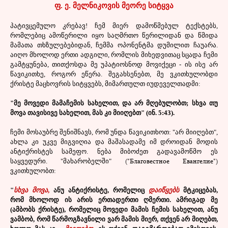
ფ. ე. მელნიკოვის მეორე სიტყვა
პატივცემულო კრებავ! ჩემ მიერ დამოწმებულ ტექსტებს,
რომლებიც ამოწერილი იყო საღმრთო წერილიდან და წმიდა
მამათა თხზულებებიდან, ჩემმა ოპონენტმა დუმილით ჩაუარა.
აიღო მხოლოდ ერთი ადგილი, რომლის მიხედვითაც სცადა ჩემი
გამტყუნება, თითქოსდა მე უპატიოსნოდ მოვიქეცი - ის ისე არ
წავიკითხე, როგორ ეწერა. შეგახსენებთ, მე ვკითხულობდი
ქრისტე მაცხოვრის სიტყვებს, მიმართულთ იუდეველთადმი:
"მე მოვედი მამაჩემის სახელით, და არ მღებულობთ; სხვა თუ
მოვა თავისივე სახელით, მას კი მიიღებთ" (ინ. 5:43).
ჩემი მოსაუბრე შენიშნავს, რომ უნდა წავიკითხოთ: "არ მიიღებთ",
ახლა კი უკვე მიგვიღია და მაშასადამე იმ დროიდან მოდის
ანტიქრისტეს სამეფო. ნება მიბოძეთ გადავამოწმო ეს
("Благовестное Евангелие")
საყვედური. "მახარობელში"
ვკითხულობთ:
"
სხვა მოვა
,
ანუ ანტიქრისტე, რომელიც
დაიწყებს
მტკიცებას,
რომ მხოლოდ ის არის ერთადერთი ღმერთი. ამრიგად მე
(ამბობს ქრისტე), რომელიც მოვედი მამის ჩემის სახელით, ანუ
ვამბობ, რომ წარმოგზავნილი ვარ მამის მიერ, თქვენ არ მიღებთ,