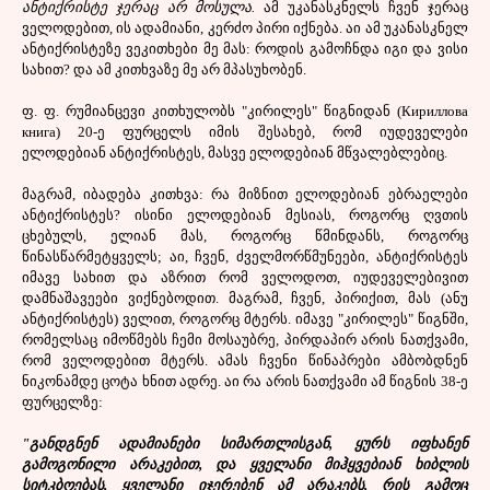
ანტიქრისტე ჯერაც არ მოსულა.
ამ უკანასკნელს ჩვენ ჯერაც
ველოდებით, ის ადამიანი, კერძო პირი იქნება. აი ამ უკანასკნელ
ანტიქრისტეზე ვეკითხები მე მას: როდის გამოჩნდა იგი და ვისი
სახით? და ამ კითხვაზე მე არ მპასუხობენ.
ფ. ფ. რუმიანცევი კითხულობს "კირილეს" წიგნიდან (Кириллова
книга) 20-ე ფურცელს იმის შესახებ, რომ იუდეველები
ელოდებიან ანტიქრისტეს, მასვე ელოდებიან მწვალებლებიც.
მაგრამ, იბადება კითხვა: რა მიზნით ელოდებიან ებრაელები
ანტიქრისტეს? ისინი ელოდებიან მესიას, როგორც ღვთის
ცხებულს, ელიან მას, როგორც წმინდანს, როგორც
წინასწარმეტყველს; აი, ჩვენ, ძველმორწმუნეები, ანტიქრისტეს
იმავე სახით და აზრით რომ ველოდოთ, იუდეველებივით
დამნაშავეები ვიქნებოდით. მაგრამ, ჩვენ, პირიქით, მას (ანუ
ანტიქრისტეს) ველით, როგორც მტერს. იმავე "კირილეს" წიგნში,
რომელსაც იმოწმებს ჩემი მოსაუბრე, პირდაპირ არის ნათქვამი,
რომ ველოდებით მტერს. ამას ჩვენი წინაპრები ამბობდნენ
ნიკონამდე ცოტა ხნით ადრე. აი რა არის ნათქვამი ამ წიგნის 38-ე
ფურცელზე:
"განდგნენ ადამიანები სიმართლისგან, ყურს იფხანენ
გამოგონილი არაკებით, და ყველანი მიჰყვებიან ხიბლის
სიტკბოებას, ყველანი იჯერებენ ამ არაკებს, რის გამოც